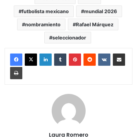
futbolista mexicano
mundial 2026
nombramiento
Rafael Márquez
seleccionador
LinkedIn
Tumblr
Pinterest
Reddit
VKontakte
Share via Email
Print
Laura Romero