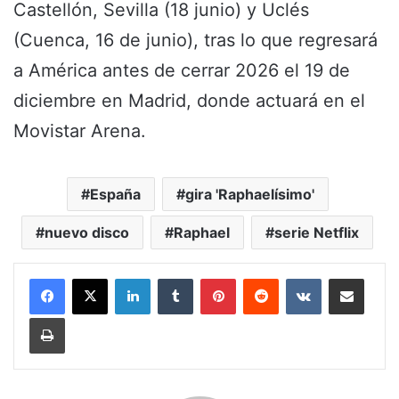
Castellón, Sevilla (18 junio) y Uclés
(Cuenca, 16 de junio), tras lo que regresará
a América antes de cerrar 2026 el 19 de
diciembre en Madrid, donde actuará en el
Movistar Arena.
España
gira 'Raphaelísimo'
nuevo disco
Raphael
serie Netflix
LinkedIn
Tumblr
Pinterest
Reddit
VKontakte
Share via Email
Print