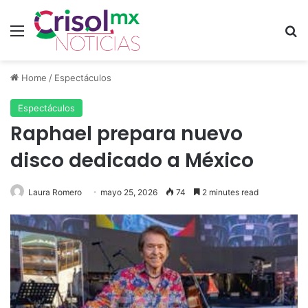
Menu
Se
Home
/
Espectáculos
Espectáculos
Raphael prepara nuevo
disco dedicado a México
Laura Romero
mayo 25, 2026
74
2 minutes read