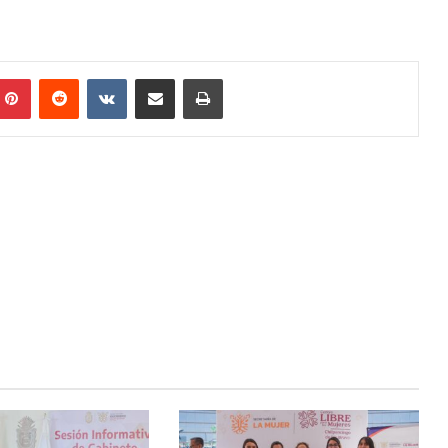
Pinterest
Reddit
VKontakte
Share via Email
Print