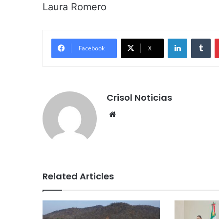
Laura Romero
LinkedIn
Tumblr
Facebook
X
Crisol Noticias
We
bsi
te
Related Articles