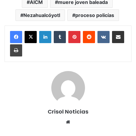
AICM
muere joven baleada
Nezahualcóyotl
proceso policías
LinkedIn
Tumblr
Pinterest
Reddit
VKontakte
Share via Email
Print
Crisol Noticias
We
bsi