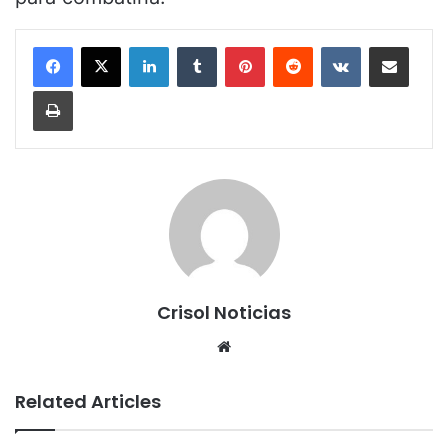
LinkedIn
Tumblr
Pinterest
Reddit
VKontakte
Share via Email
Print
Crisol Noticias
We
bsi
te
Related Articles