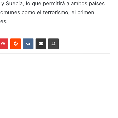
a y Suecia, lo que permitirá a ambos países
 comunes como el terrorismo, el crimen
es.
Pinterest
Reddit
VKontakte
Share via Email
Print