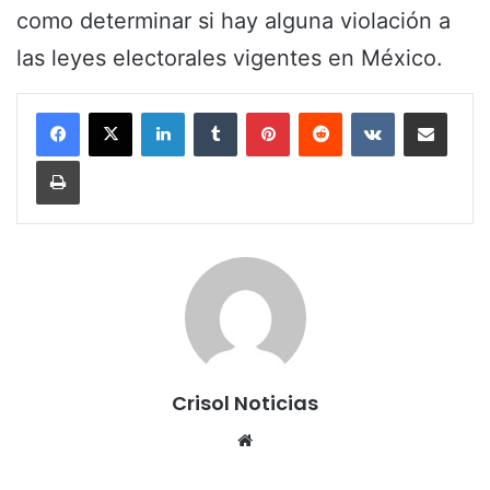
como determinar si hay alguna violación a
las leyes electorales vigentes en México.
LinkedIn
Tumblr
Pinterest
Reddit
VKontakte
Share via Email
Print
Crisol Noticias
We
bsi