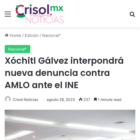
Menu
S
Home
/
Edición
/
Nacional*
Nacional*
Xóchitl Gálvez interpondrá
nueva denuncia contra
AMLO ante el INE
Crisol Noticias
agosto 28, 2023
237
1 minute read