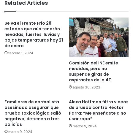
te
Related Articles
Se va el Frente Frío 28:
estados que aún tendrán
nevadas, fuertes lluvias y
bajas temperaturas hoy 21
de enero
febrero 1, 2024
Comisión del INE emite
medidas, pero no
suspende giras de
aspirantes de la 4T
agosto 30, 2023
Familiares de normalista
Alexa Hoffman filtra videos
asesinado aseguran que
de prueba contra Héctor
prueba toxicológica salió
Parra: “Me enseñaste a no
negativa; detienen a tres
usar ropa”
policías
marzo 9, 2024
marzo 9, 2024