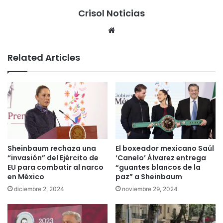
Crisol Noticias
We
bsi
te
Related Articles
Sheinbaum rechaza una
El boxeador mexicano Saúl
“invasión” del Ejército de
‘Canelo’ Álvarez entrega
EU para combatir al narco
“guantes blancos de la
en México
paz” a Sheinbaum
diciembre 2, 2024
noviembre 29, 2024