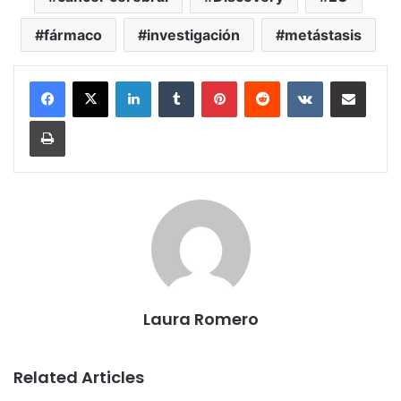
fármaco
investigación
metástasis
LinkedIn
Tumblr
Pinterest
Reddit
VKontakte
Share via Email
Print
Laura Romero
Related Articles