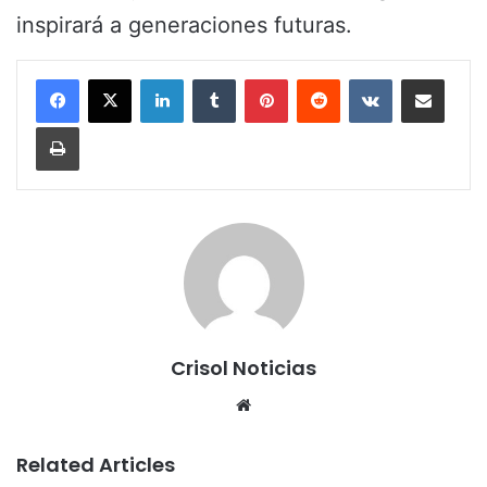
inspirará a generaciones futuras.
LinkedIn
Tumblr
Pinterest
Reddit
VKontakte
Share via Email
Print
Crisol Noticias
We
bsi
te
Related Articles