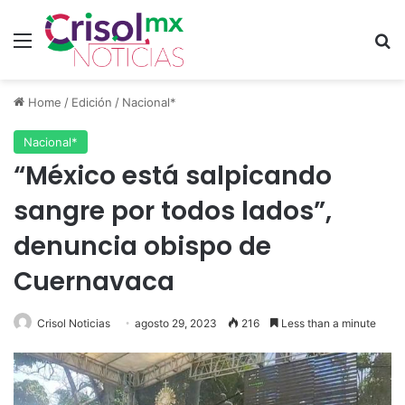
Menu
S
Home
/
Edición
/
Nacional*
Nacional*
“México está salpicando
sangre por todos lados”,
denuncia obispo de
Cuernavaca
Crisol Noticias
agosto 29, 2023
216
Less than a minute