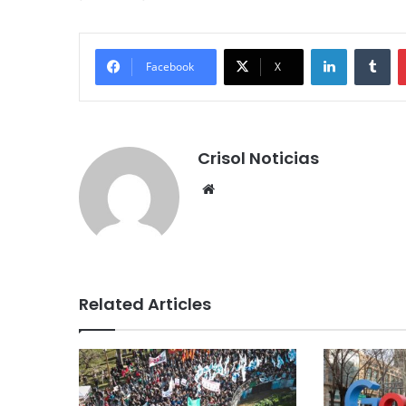
LinkedIn
Tumblr
Facebook
X
Crisol Noticias
We
bsi
te
Related Articles