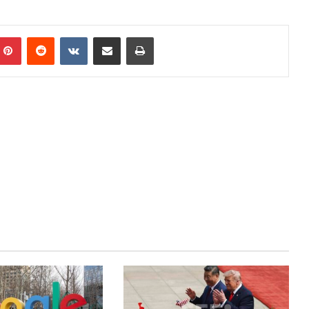
Pinterest
Reddit
VKontakte
Share via Email
Print